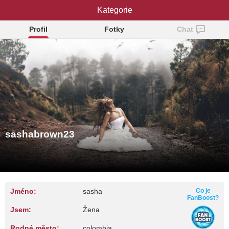
sashabrown23
Kategorie
Profil
Fotky
Chat
sashabrown23
Jméno:
sasha
Co je
FanBoost?
Jsem:
Žena
Rodné město:
colombia