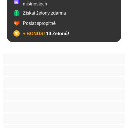
místnostech
Získat žetony zdarma
Poslat spropitné
+ BONUS!
10 Žetonů!
Anál
Arabky
Asijská
Babičky
Baculky
BBW
Blond vlasy