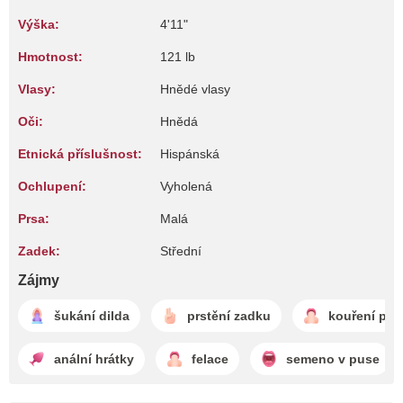
Výška:
4'11"
Hmotnost:
121 lb
Vlasy:
Hnědé vlasy
Oči:
Hnědá
Etnická příslušnost:
Hispánská
Ochlupení:
Vyholená
Prsa:
Malá
Zadek:
Střední
Zájmy
šukání dilda
prstění zadku
kouření pér
anální hrátky
felace
semeno v puse