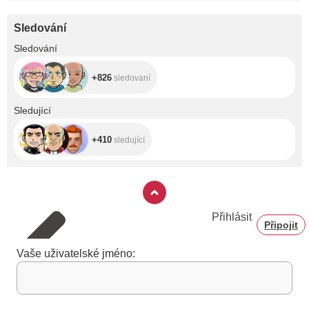
Sledování
+826
Sledování
+826
sledovaní
+410
Sledující
+410
sledující
Přihlásit
Připojit
Vaše uživatelské jméno: