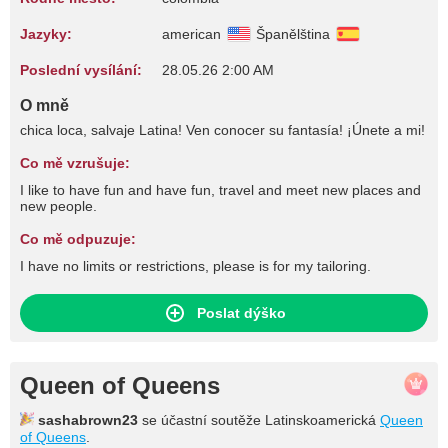
Jazyky:
american
Španělština
Poslední vysílání:
28.05.26 2:00 AM
O mně
chica loca, salvaje Latina! Ven conocer su fantasía! ¡Únete a mi!
Co mě vzrušuje:
I like to have fun and have fun, travel and meet new places and
new people.
Co mě odpuzuje:
I have no limits or restrictions, please is for my tailoring.
Poslat dýško
Queen of Queens
sashabrown23
se účastní soutěže Latinskoamerická
Queen
of Queens
.