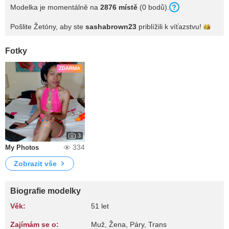
Modelka je momentálně na
2876 místě
(0 bodů).
Pošlite Žetóny, aby ste
sashabrown23
priblížili k
víťazstvu!
Fotky
ZDARMA
3
334
My Photos
Zobrazit vše
Biografie modelky
Věk:
51 let
Zajímám se o:
Muž, Žena, Páry, Trans