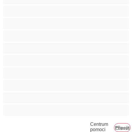
Svalnaté holky
Těhotné holky
Velká prsa
Velké zadky
Vysokoškolačky
Zralé ženy
Zrzka
Čokoládové holky
Školačky 18+
Centrum
Připojit
pomoci